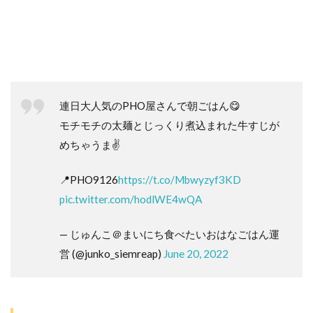
連日大人気のPHO屋さんで朝ごはん😋
モチモチの太麺とじっくり煮込まれた牛すじが
めちゃうま✌️
📍PHO9126
https://t.co/Mbwyzyf3KD
pic.twitter.com/hodlWE4wQA
— じゅんこ＠まいにち食べたいおはなごはん運
営 (@junko_siemreap)
June 20, 2022