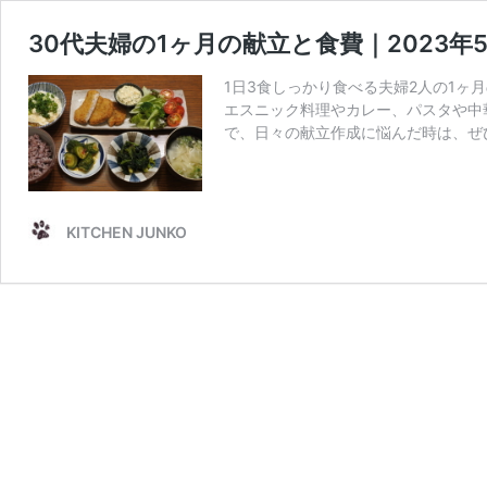
30代夫婦の1ヶ月の献立と食費｜2023年
1日3食しっかり食べる夫婦2人の1
エスニック料理やカレー、パスタや中
で、日々の献立作成に悩んだ時は、ぜ
KITCHEN JUNKO